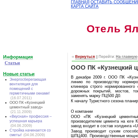
ГЛАВНАЯ
ОСТАВИТЬ СООБШЕНИ
КАРТА САЙТА
Отель Я
Информация
‹‹
Вернуться
|| Перейти:
На главную
Статьи
ООО ПК «Кузнецкий 
Новые статьи
В декабре 2009 г. ООО ПК «Кузне
Энергосберегающая
линию по производству нормир
вентиляция для
клинкера строго нормированного 
помещений с
дорожных покрытий, мостов, то
герметичными окнами!
заменять марку ПЦ500 Д0.
(16.07.2011)
К началу Туристного сезона планир
ООО ПК «Кузнецкий
цементный завод»
О компании
(21.11.2009)
«Вкусная» профессия –
ООО «ПК «Кузнецкий цементны
успешная карьера
производителем цемента на юге К
(04.06.2009)
завод входит в состав холдинга «
U
Стройка начинается со
Завод производит сухим способ
сметы!
(04.06.2009)
ШПЦ400. Производственные мощнос