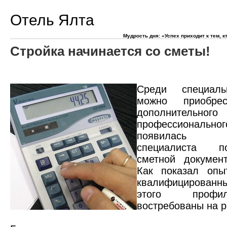
Отель Ялта
Мудрость дня: «Успех приходит к тем, к
Стройка начинается со сметы!
Среди специаль
можно приобре
дополнительного
профессионально
появилась к
специалиста п
сметной документ
Как показал опы
квалифицирован
этого профи
востребованы на р